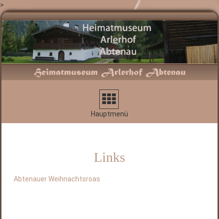
>
Navigation
aufklappen
Hauptmenü
Links
Abtenauer Weihnachtsroas